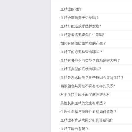
·
血精症的治疗
·
血精会影响妻子受孕吗？
·
血精可能造成哪些并发症?
·
血精患者需要避免性生活吗?
·
如何有效预防血精症的产生？
·
血精症的必要检查有哪些？
·
血精有哪些不同类型？血精危害大吗？
·
血精症典型的症状有哪些?
·
血精是怎么回事？哪些原因会导致血精？
·
精液颜色与男性不育有怎样的关系?
·
对于血精症应全面了解理智面对
·
男性长期血精的危害有哪些？
·
生理性血精与病理性血精如何鉴别？
·
血精症不育从病因分析到诊断治疗
·
血精症能自愈吗？