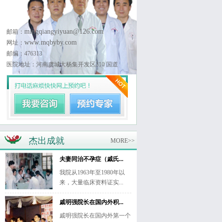
mingqiangyiyuan@126.com
邮箱：
www.mqbyby.com
网址：
邮编：476313
医院地址：河南虞城大杨集开发区310 国道
杰出成就
MORE>>
夫妻同治不孕症（戚氏...
我院从1963年至1980年以
来，大量临床资料证实...
戚明强院长在国内外积...
戚明强院长在国内外第一个