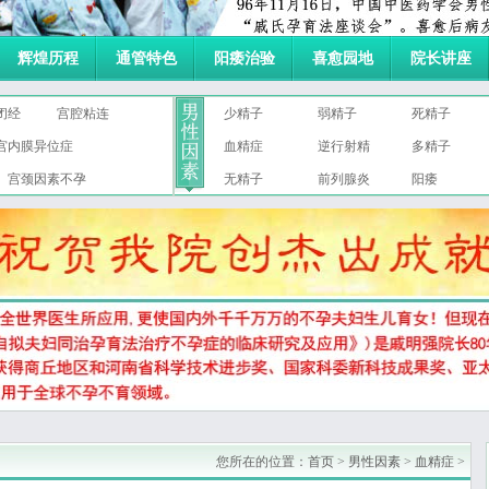
辉煌历程
通管特色
阳痿治验
喜愈园地
院长讲座
闭经
宫腔粘连
少精子
弱精子
死精子
宫内膜异位症
血精症
逆行射精
多精子
宫颈因素不孕
无精子
前列腺炎
阳痿
您所在的位置：
首页
>
男性因素
>
血精症
>