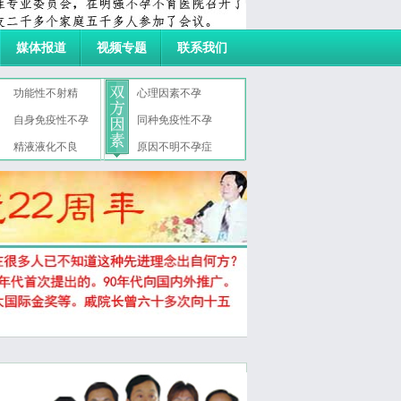
媒体报道
视频专题
联系我们
功能性不射精
心理因素不孕
自身免疫性不孕
同种免疫性不孕
症
精液液化不良
原因不明不孕症