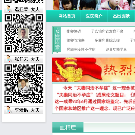
网站首页
医院简介
杰出贡献
排卵障碍
子宫输卵管发育不良
输卵管堵塞
多囊卵巢综合症
子
局部免疫性不孕症
卵巢功能早衰
血精症