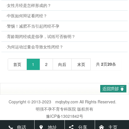
·女性月经是怎样形成的？
·中医如何辩证看闭经？
·警惕！减肥不当引起闭经不孕
·育龄期闭经或是假孕，试纸可否验明？
·为何运动过量会导致女性闭经？
共
2
页
20
条
首页
1
2
向后
末页
Copyright © 2013-2023 mqbyby.com All Rights Reserved.
明强不孕不育专科医院 版权所有
豫ICP备13021842号
电话
地址
分享
主页