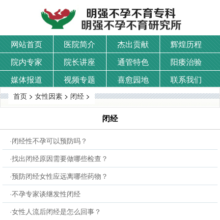
网站首页
医院简介
杰出贡献
辉煌历程
院内专家
院长讲座
通管特色
阳痿治验
媒体报道
视频专题
喜愈园地
联系我们
首页
>
女性因素
>
闭经
>
闭经
·闭经性不孕可以预防吗？
·找出闭经原因需要做哪些检查？
·预防闭经女性应远离哪些药物？
·不孕专家谈继发性闭经
·女性人流后闭经是怎么回事？