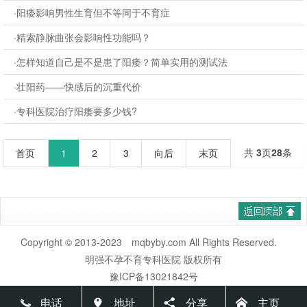
·阳痿影响男性生育但不等同于不育症
·精索静脉曲张会影响性功能吗？
·怎样知道自己是不是患了阳痿？简单实用的测试法
·壮阳药——快感后的沉重代价
·专科医院治疗阳痿要多少钱?
共
3
页
28
条
首页
1
2
3
向后
末页
Copyright © 2013-2023 mqbyby.com All Rights Reserved.
明强不孕不育专科医院 版权所有
豫ICP备13021842号
电话
地址
分享
主页