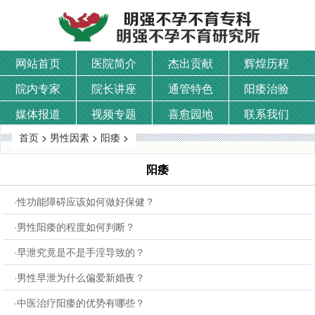
网站首页
医院简介
杰出贡献
辉煌历程
院内专家
院长讲座
通管特色
阳痿治验
媒体报道
视频专题
喜愈园地
联系我们
首页
>
男性因素
>
阳痿
>
阳痿
·性功能障碍应该如何做好保健？
·男性阳痿的程度如何判断？
·早泄究竟是不是手淫导致的？
·男性早泄为什么偏爱新婚夜？
·中医治疗阳痿的优势有哪些？