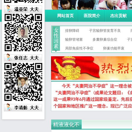
网站首页
医院简介
杰出贡献
排卵障碍
子宫输卵管发育不良
输卵管堵塞
多囊卵巢综合症
子
局部免疫性不孕症
卵巢功能早衰
精液液化不