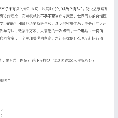
疗
不孕不育症
的专科医院，以其独特的“
戚氏孕育法
”，使受益家庭遍
育诊疗理念、高端权威的
不孕不育
诊疗专家团、世界同步的尖端医
专业的诊疗和最舒适的就医体验。透明的收费体系，更是让广大患
氏孕育法，造福千万家。只需您的
一次点击，一个电话，一份信
康的宝宝，一个更加美满的家庭。您还在犹豫什么呢？赶快行动
，在明强（医院） 站下车即到（310 国道351公里标牌处）
影响？
？
？