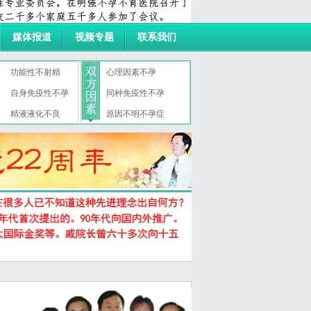
媒体报道
视频专题
联系我们
功能性不射精
心理因素不孕
自身免疫性不孕
同种免疫性不孕
症
精液液化不良
原因不明不孕症