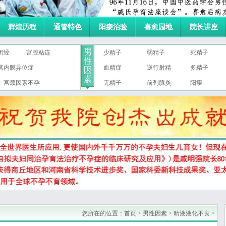
辉煌历程
通管特色
阳痿治验
喜愈园地
院长讲座
闭经
宫腔粘连
少精子
弱精子
死精子
宫内膜异位症
血精症
逆行射精
多精子
宫颈因素不孕
无精子
前列腺炎
阳痿
您所在的位置：
首页
>
男性因素
>
精液液化不良
>