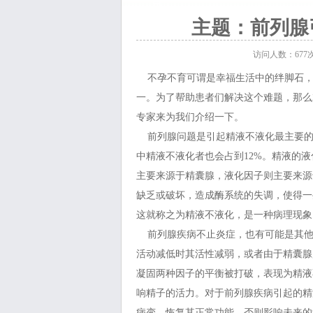
良
主题：前列腺
访问人数：
677
不孕不育可谓是幸福生活中的绊脚石，
一。为了帮助患者们解决这个难题，那么
专家来为我们介绍一下。
前列腺问题是引起精液不液化最主要的原
中精液不液化者也会占到12%。精液的
主要来源于精囊腺，液化因子则主要来源
缺乏或破坏，造成酶系统的失调，使得一
这就称之为精液不液化，是一种病理现象
前列腺疾病不止炎症，也有可能是其他
活动减低时其活性减弱，或者由于精囊腺
凝固两种因子的平衡被打破，表现为精液
响精子的活力。对于前列腺疾病引起的精
病变，恢复其正常功能，否则影响未来的