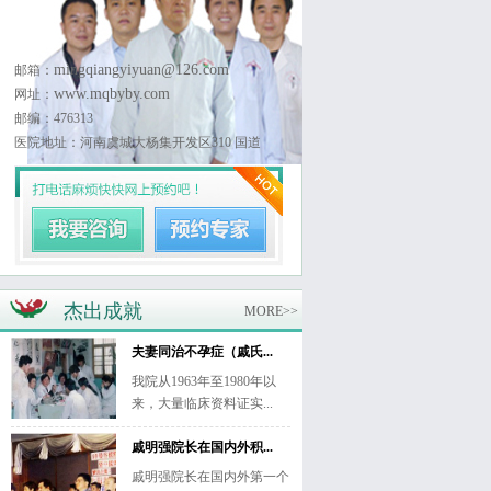
mingqiangyiyuan@126.com
邮箱：
www.mqbyby.com
网址：
邮编：476313
医院地址：河南虞城大杨集开发区310 国道
杰出成就
MORE>>
夫妻同治不孕症（戚氏...
我院从1963年至1980年以
来，大量临床资料证实...
戚明强院长在国内外积...
戚明强院长在国内外第一个