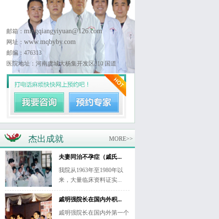
mingqiangyiyuan@126.com
邮箱：
www.mqbyby.com
网址：
邮编：476313
医院地址：河南虞城大杨集开发区310 国道
杰出成就
MORE>>
夫妻同治不孕症（戚氏...
我院从1963年至1980年以
来，大量临床资料证实...
戚明强院长在国内外积...
戚明强院长在国内外第一个