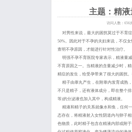
良
主题：精液
访问人数：
656
对男性来说，最大的困扰莫过于不育症。
50%。因此对于不孕的夫妇来说，不仅
查明不孕原因，才能进行针对性治疗。
明强不孕不育医院专家表示，
精液量
不育原因之一。当精液的含量减少时，精
精症的发生，给受孕带来了很大的困扰。
精子由睾丸产生，在附睾内发育成熟，
不只是精子，还有液体成分，即在整个排
等)的分泌液也加入其中，构成精液。
精液和精子的关系就像水和鱼，任何一
态存在，将精液射入女性阴道内与卵子相
色物质，此时精子包含在精液内部或附于
化过程使凝胶液化，变为稀薄流动的液体