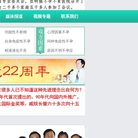
媒体报道
视频专题
联系我们
功能性不射精
心理因素不孕
自身免疫性不孕
同种免疫性不孕
症
精液液化不良
原因不明不孕症