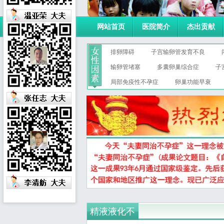
网站首页
医院简介
杰出贡献
排卵障碍
子宫输卵管发育不良
输卵管堵塞
多囊卵巢综合症
子
局部免疫性不孕症
卵巢功能早衰
精液液化不