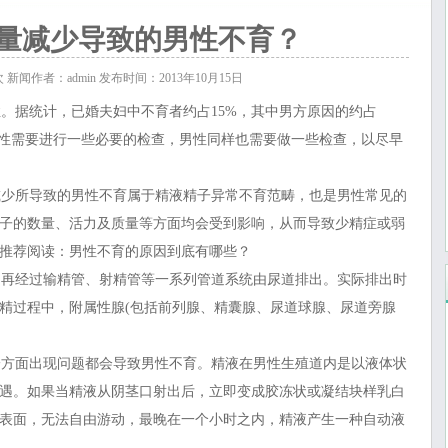
量减少导致的男性不育？
次
新闻作者：admin 发布时间：2013年10月15日
据统计，已婚夫妇中不育者约占15%，其中男方原因的约占
女性需要进行一些必要的检查，男性同样也需要做一些检查，以尽早
减少所导致的男性不育属于精液精子异常不育范畴，也是男性常见的
子的数量、活力及质量等方面均会受到影响，从而导致少精症或弱
推荐阅读：男性不育的原因到底有哪些？
再经过输精管、射精管等一系列管道系统由尿道排出。实际排出时
精过程中，附属性腺(包括前列腺、精囊腺、尿道球腺、尿道旁腺
方面出现问题都会导致男性不育。精液在男性生殖道内是以液体状
遇。如果当精液从阴茎口射出后，立即变成胶冻状或凝结块样乳白
表面，无法自由游动，最晚在一个小时之内，精液产生一种自动液
。