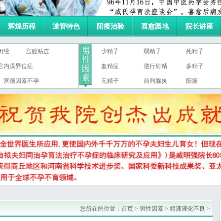
辉煌历程
通管特色
阳痿治验
喜愈园地
院长讲座
闭经
宫腔粘连
少精子
弱精子
死精子
宫内膜异位症
血精症
逆行射精
多精子
宫颈因素不孕
无精子
前列腺炎
阳痿
您所在的位置：
首页
>
男性因素
>
精液液化不良
>