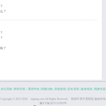
？
么？
？
？
响？
|
杰出贡献
|
辉煌历程
|
通管特色
|
阳痿治验
|
喜愈园地
|
院长讲座
|
媒体报道
|
视频专题
Copyright © 2013-2026 mqiang.com All Rights Reserved. 明强
不孕不育医院
版权所有
豫ICP备2025133393号