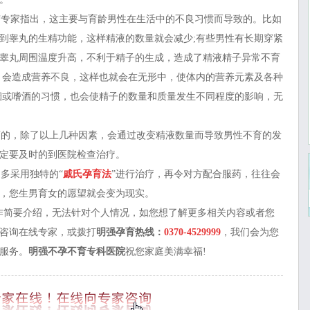
专家指出，这主要与育龄男性在生活中的不良习惯而导致的。比如
到睾丸的生精功能，这样精液的数量就会减少;有些男性有长期穿紧
睾丸周围温度升高，不利于精子的生成，造成了精液精子异常不育
，会造成营养不良，这样也就会在无形中，使体内的营养元素及各种
烟或嗜酒的习惯，也会使精子的数量和质量发生不同程度的影响，无
的，除了以上几种因素，会通过改变精液数量而导致男性不育的发
定要及时的到医院检查治疗。
多采用独特的“
戚氏孕育法
”进行治疗，再令对方配合服药，往往会
，您生男育女的愿望就会变为现实。
作简要介绍，无法针对个人情况，如您想了解更多相关内容或者您
咨询在线专家
，或拨打
明强孕育热线：
0370-4529999
，我们会为您
服务。
明强不孕不育专科医院
祝您家庭美满幸福!