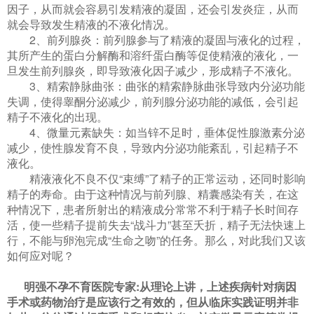
因子，从而就会容易引发精液的凝固，还会引发炎症，从而
就会导致发生精液的不液化情况。
2、前列腺炎：前列腺参与了精液的凝固与液化的过程，
其所产生的蛋白分解酶和溶纤蛋白酶等促使精液的液化，一
旦发生前列腺炎，即导致液化因子减少，形成精子不液化。
3、精索静脉曲张：曲张的精索静脉曲张导致内分泌功能
失调，使得睾酮分泌减少，前列腺分泌功能的减低，会引起
精子不液化的出现。
4、微量元素缺失：如当锌不足时，垂体促性腺激素分泌
减少，使性腺发育不良，导致内分泌功能紊乱，引起精子不
液化。
精液液化不良不仅“束缚”了精子的正常运动，还同时影响
精子的寿命。由于这种情况与前列腺、精囊感染有关，在这
种情况下，患者所射出的精液成分常常不利于精子长时间存
活，使一些精子提前失去“战斗力”甚至夭折，精子无法快速上
行，不能与卵泡完成“生命之吻”的任务。那么，对此我们又该
如何应对呢？
明强不孕不育医院专家
:从理论上讲，上述疾病针对病因
手术或药物治疗是应该行之有效的，但从临床实践证明并非