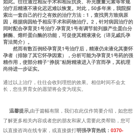
如此。往往通过相应手术和相应抗炎、补充微量元素等常规
治疗后精液不液化迟迟难以恢复。对此，50多年来，我院探
索出一套自己的行之有效的治疗方法：1，查找男方致病原
因，根据病因给予相应手术和药物治疗。2，针对病因治疗的
同时配合孕育灵1号治疗.
孕育灵
1
号有调节前列腺产生蛋白分
解酶、熔纤蛋白酶的功能，可促使其精液液化（详见戚氏孕
育法简介）。
然而有数百例经孕育灵1
号治疗后，精液仍未液化其妻怀
孕者（排除了其它怀孕因素），分析可能为孕育灵
1
号药的强
精作用，使部分精子
“
挣脱
”
粘附精液进入子宫而孕，其机理
尚待进一步证实。
通过以上治疗，往往会收到理想的效果。相信时间不会太
长，您生男育女的愿望将会变为现实。
温馨提示,
由于篇幅有限，我们在此仅作简要介绍，如您想
了解更多相关内容或者您的朋友和家人需要此类帮助，您可
以直接
咨询在线专家
，或直接拨打
明强孕育热线：
0370-