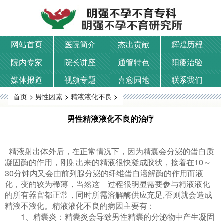
网站首页
医院简介
杰出贡献
辉煌历程
院内专家
院长讲座
通管特色
阳痿治验
媒体报道
视频专题
喜愈园地
联系我们
首页
>
男性因素
>
精液液化不良
>
男性精液液化不良的治疗
精液射出体外后，在正常情况下，因为精囊会分泌的蛋白质
凝固酶的作用，刚射出来的精液很快凝成胶状，接着在10～
30分钟内又会由前列腺分泌的纤维蛋白溶解酶的作用而液
化，变的较为稀薄，当然这一过程很明显需要参与精液液化
的所有器官都正常，同时所需溶解酶供应充足,否则就会造成
精液不液化。精液液化不良的病因主要有：
1、精囊炎：精囊炎会导致男性精囊的分泌物中产生凝固